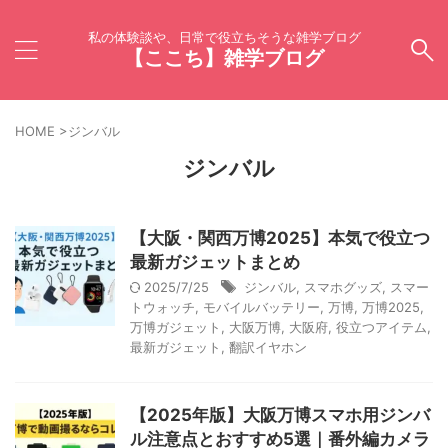
私の体験談や、日常で役立ちそうな雑学ブログ
【ここち】雑学ブログ
HOME
>
ジンバル
ジンバル
【大阪・関西万博2025】本気で役立つ
最新ガジェットまとめ
2025/7/25
ジンバル
,
スマホグッズ
,
スマー
トウォッチ
,
モバイルバッテリー
,
万博
,
万博2025
,
万博ガジェット
,
大阪万博
,
大阪府
,
役立つアイテム
,
最新ガジェット
,
翻訳イヤホン
【2025年版】大阪万博スマホ用ジンバ
ル注意点とおすすめ5選｜番外編カメラ