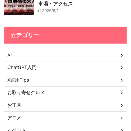
車場・アクセス
2026/8/1
カテゴリー
AI
ChatGPT入門
X運用Tips
お取り寄せグルメ
お正月
アニメ
イベント