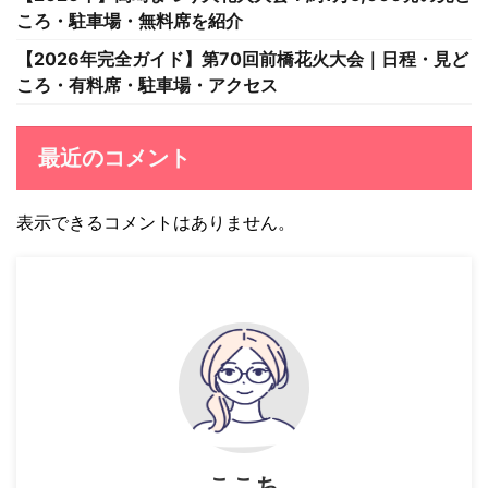
ころ・駐車場・無料席を紹介
【2026年完全ガイド】第70回前橋花火大会｜日程・見ど
ころ・有料席・駐車場・アクセス
最近のコメント
表示できるコメントはありません。
ここち