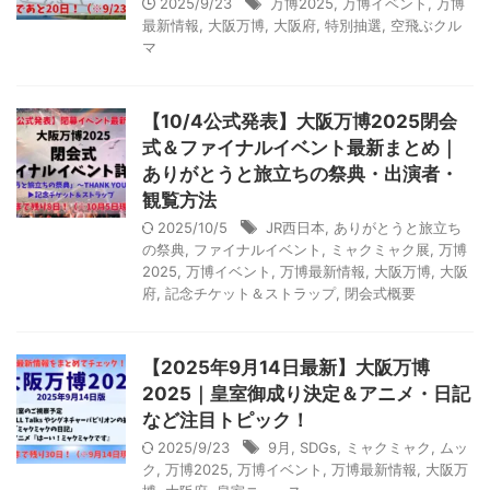
2025/9/23
万博2025
,
万博イベント
,
万博
最新情報
,
大阪万博
,
大阪府
,
特別抽選
,
空飛ぶクル
マ
【10/4公式発表】大阪万博2025閉会
式＆ファイナルイベント最新まとめ｜
ありがとうと旅立ちの祭典・出演者・
観覧方法
2025/10/5
JR西日本
,
ありがとうと旅立ち
の祭典
,
ファイナルイベント
,
ミャクミャク展
,
万博
2025
,
万博イベント
,
万博最新情報
,
大阪万博
,
大阪
府
,
記念チケット＆ストラップ
,
閉会式概要
【2025年9月14日最新】大阪万博
2025｜皇室御成り決定＆アニメ・日記
など注目トピック！
2025/9/23
9月
,
SDGs
,
ミャクミャク
,
ムッ
ク
,
万博2025
,
万博イベント
,
万博最新情報
,
大阪万