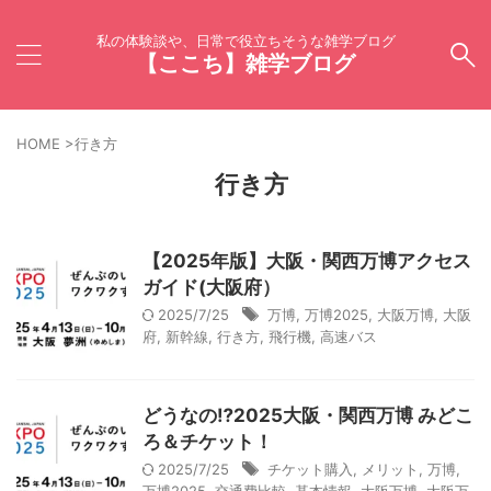
私の体験談や、日常で役立ちそうな雑学ブログ
【ここち】雑学ブログ
HOME
>
行き方
行き方
【2025年版】大阪・関西万博アクセス
ガイド(大阪府）
2025/7/25
万博
,
万博2025
,
大阪万博
,
大阪
府
,
新幹線
,
行き方
,
飛行機
,
高速バス
どうなの⁉2025大阪・関西万博 みどこ
ろ＆チケット！
2025/7/25
チケット購入
,
メリット
,
万博
,