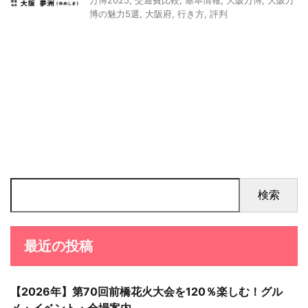
万博2025
,
交通費比較
,
基本情報
,
大阪万博
,
大阪万
博の魅力5選
,
大阪府
,
行き方
,
評判
検索
最近の投稿
【2026年】第70回前橋花火大会を120％楽しむ！グル