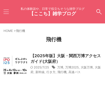
私の体験談や、日常で役立ちそうな雑学ブログ
【ここち】雑学ブログ
HOME
>
飛行機
飛行機
【2025年版】大阪・関西万博アクセス
ガイド(大阪府）
2025/7/25
万博
,
万博2025
,
大阪万博
,
大阪
府
,
新幹線
,
行き方
,
飛行機
,
高速バス