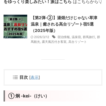
をゆっくり楽しみたい！派
はこちら
はこちらから👇
【第2弾-②】湯畑だけじゃない草津
温泉｜癒される高台リゾート宿5選
（2025年版）
2026/3/12
宿泊情報
,
温泉宿
,
群馬旅行
,
群
馬観光
,
露天風呂付き客室
,
高台リゾート
目次
[
表示
]
① 炯 -kei-（けい）