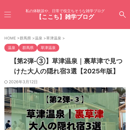
私の体験談や、日常で役立ちそうな雑学ブログ
【ここち】雑学ブログ
HOME
>
群馬県
>
温泉
>
草津温泉
>
温泉
群馬県
草津温泉
【第2弾-③】草津温泉｜裏草津で見つ
けた大人の隠れ宿3選【2025年版】
2026年3月12日