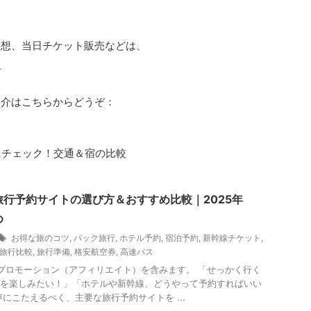
！
予想、当日チケット販売などは、
）
紹介はこちらからどうぞ：
にチェック！交通＆宿の比較
旅行予約サイトの選び方＆おすすめ比較｜2025年
め
お得な旅のコツ
,
パック旅行
,
ホテル予約
,
宿泊予約
,
新幹線チケット
,
旅行比較
,
旅行準備
,
格安航空券
,
高速バス
プロモーション（アフィリエイト）を含みます。 「せっかく行く
を楽しみたい！」「ホテルや新幹線、どうやって予約すればいい
声にこたえるべく、主要な旅行予約サイトを ...