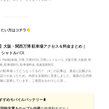
👇
りたい方はコチラ
版】大阪・関西万博 駐車場アクセス＆料金まとめ｜
・シャトルバス
P&R駐車場
,
万博
,
万博2025
,
万博シャトルバス
,
大阪万博
,
大阪府
,
料
較
,
駐車場割引
,
駐車場料金
,
高速道路割引
の駐車場ってどうなってるの？ （※この記事は、過去に記載され
誤りがあったため、内容を全面的に見直しました。最新の公式情
確に反映しています。ご迷惑をおかけした皆 ...
すすめモバイルバッテリー🔋
台同時充電＆ケーブル内蔵
の超便利モデル！