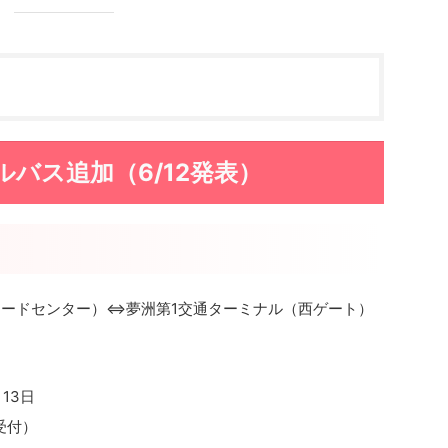
トルバス追加（6/12発表）
レードセンター）⇔夢洲第1交通ターミナル（西ゲート）
月13日
〜受付）