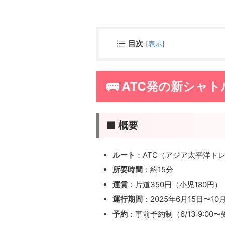
目次
[
表示
]
🚌 ATC発の新シャ
■ 概要
ルート
：ATC（アジア太平洋ト
所要時間
：約15分
運賃
：片道350円（小児180円）
運行期間
：2025年6月15日〜10
予約
：事前予約制（6/13 9:00