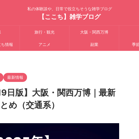
私の体験談や、日常で役立ちそうな雑学ブログ
【ここち】雑学ブログ
県
旅行・観光
大阪・関西万博
立ち情報
アニメ
副業
季
最新情報
～19日版】大阪・関西万博｜最新
とめ（交通系）