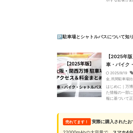
🅿️
駐車場とシャトルバスについて知
【2025年
車・バイク
2025/9/19
金
,
民間駐車場比
はじめに｜万博
た情報の一部に
報に基づいて正
実際に購入されたお
売れてます！
22000mAhの大容量で、
スマホ4