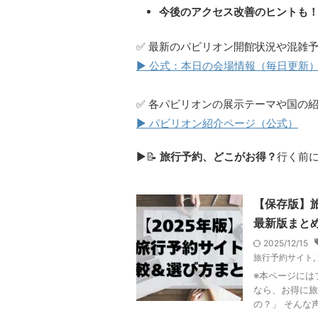
今後のアクセス改善のヒントも
✅ 最新のパビリオン開館状況や混雑
▶ 公式：本日の会場情報（毎日更新
✅ 各パビリオンの展示テーマや国の
▶ パビリオン紹介ページ（公式）
▶📝
旅行予約、どこがお得？
行く前
【保存版】
最新版まと
2025/12/15
旅行予約サイト
,
※本ページには
なら、お得に旅
の？」 そんな