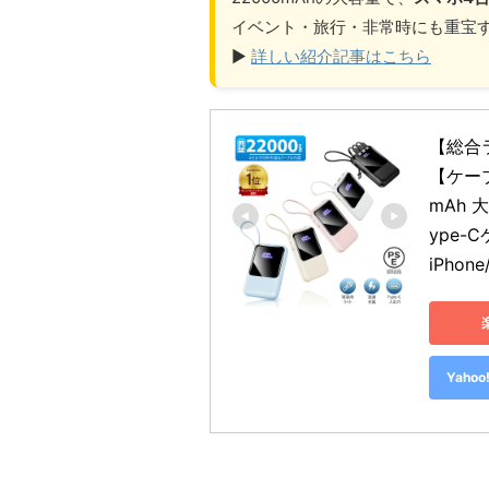
イベント・旅行・非常時にも重宝す
▶
詳しい紹介記事はこちら
【総合
【ケー
mAh 
ype-
iPhon
Yah