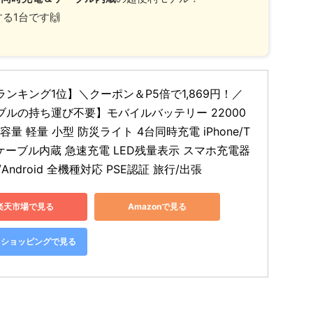
る1台です🙌
ランキング1位】＼クーポン＆P5倍で1,869円！／
ブルの持ち運び不要】モバイルバッテリー 22000
大容量 軽量 小型 防災ライト 4台同時充電 iPhone/T
Cケーブル内蔵 急速充電 LED残量表示 スマホ充電器 
e/Android 全機種対応 PSE認証 旅行/出張
楽天市場で見る
Amazonで見る
oo!ショッピングで見る