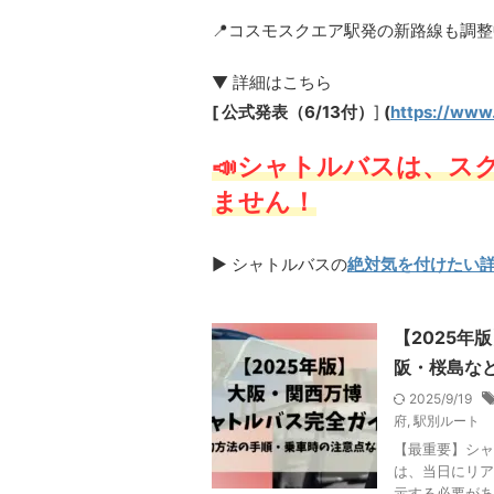
📍コスモスクエア駅発の新路線も調
▼ 詳細はこちら
[ 公式発表（6/13付）
]
(
https://www
📣シャトルバスは、ス
ません！
▶ シャトルバスの
絶対気を付けたい
【2025
阪・桜島な
2025/9/19
府
,
駅別ルート
【最重要】シャ
は、当日にリア
示する必要があ