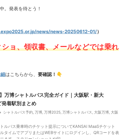
整中。発表を待とう！
.expo2025.or.jp/news/news-20250612-01/
）
クショ、領収書、メールなどでは乗れ
👇
詳細
はこちらから、
要確認！
年版】万博シャトルバス完全ガイド｜大阪駅・新大
ど発着駅別まとめ
シャトルバス予約
,
万博
,
万博2025
,
万博シャトルバス
,
大阪万博
,
大阪
トルバス乗車時のチケット提示についてKANSAI MaaSチケット
ルタイムでアプリまたはWEBサイトにログインし、QRコードを表
ります。スクリーンショットや印 ...