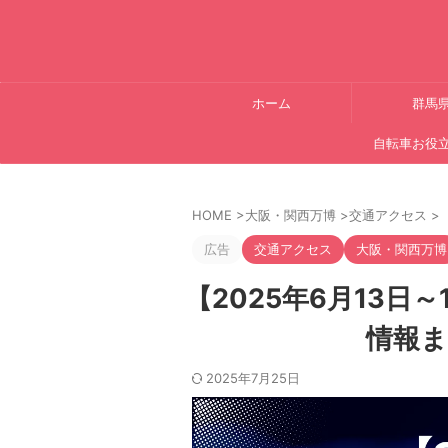
ホーム
群馬
自転車お役
HOME
>
大阪・関西万博
>
交通アクセス
>
広告
交通アクセス
大阪・関西万博
【2025年6月13日
情報ま
2025年7月25日