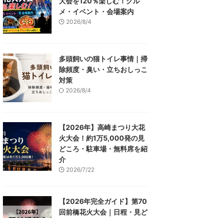
大会を120％楽しむ！グル
メ・イベント・会場案内
2026/8/4
多頭飼いの猫トイレ事情｜掃
除頻度・臭い・立ちおしっこ
対策
2026/8/4
【2026年】高崎まつり大花
火大会！約1万5,000発の見
どころ・駐車場・無料席を紹
介
2026/7/22
【2026年完全ガイド】第70
回前橋花火大会｜日程・見ど