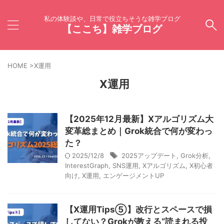
私の体験談や、日常で役立ちそうな雑学ブログ
【ここち】雑学ブログ
HOME
>
X運用
X運用
【2025年12月最新】Xアルゴリズム大
変革総まとめ｜Grok統合で何が変わっ
た？
2025/12/8
2025アップデート
,
Grok分析
,
InterestGraph
,
SNS運用
,
Xアルゴリズム
,
X初心者
向け
,
X運用
,
エンゲージメントUP
【X運用Tips⑤】改行とスペースで損
してない？Grokが教える“読まれる投