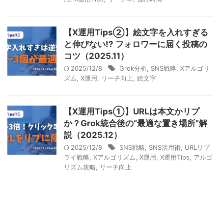
【X運用Tips②】絵文字を入れすぎる
と伸びない!? フォロワーに届く投稿の
コツ（2025.11）
2025/12/8
Grok分析
,
SNS戦略
,
Xアルゴリ
ズム
,
X運用
,
リーチ向上
,
絵文字
【X運用Tips①】URLは本文かリプ
か？Grok統合後の“最適な置き場所”解
説（2025.12）
2025/12/8
SNS戦略
,
SNS活用術
,
URLリプ
ライ戦略
,
Xアルゴリズム
,
X運用
,
X運用Tips
,
アルゴ
リズム攻略
,
リーチ向上