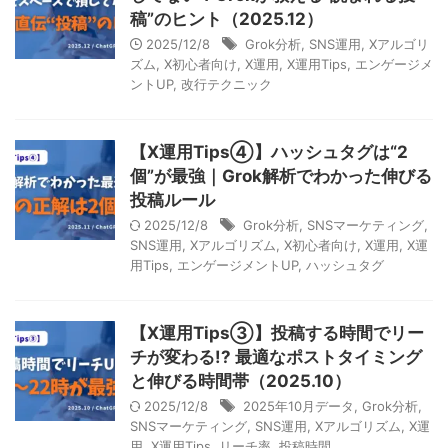
稿”のヒント（2025.12）
2025/12/8
Grok分析
,
SNS運用
,
Xアルゴリ
ズム
,
X初心者向け
,
X運用
,
X運用Tips
,
エンゲージメ
ントUP
,
改行テクニック
【X運用Tips④】ハッシュタグは“2
個”が最強｜Grok解析でわかった伸びる
投稿ルール
2025/12/8
Grok分析
,
SNSマーケティング
,
SNS運用
,
Xアルゴリズム
,
X初心者向け
,
X運用
,
X運
用Tips
,
エンゲージメントUP
,
ハッシュタグ
【X運用Tips③】投稿する時間でリー
チが変わる!? 最適なポストタイミング
と伸びる時間帯（2025.10）
2025/12/8
2025年10月データ
,
Grok分析
,
SNSマーケティング
,
SNS運用
,
Xアルゴリズム
,
X運
用
,
X運用Tips
,
リーチ率
,
投稿時間