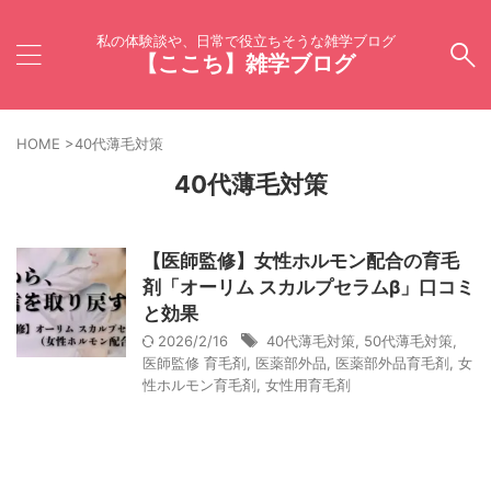
私の体験談や、日常で役立ちそうな雑学ブログ
【ここち】雑学ブログ
HOME
>
40代薄毛対策
40代薄毛対策
【医師監修】女性ホルモン配合の育毛
剤「オーリム スカルプセラムβ」口コミ
と効果
2026/2/16
40代薄毛対策
,
50代薄毛対策
,
医師監修 育毛剤
,
医薬部外品
,
医薬部外品育毛剤
,
女
性ホルモン育毛剤
,
女性用育毛剤