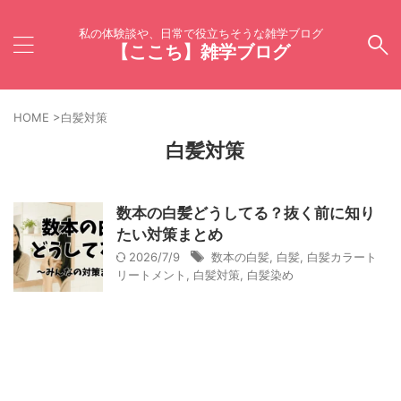
私の体験談や、日常で役立ちそうな雑学ブログ
【ここち】雑学ブログ
HOME
>
白髪対策
白髪対策
数本の白髪どうしてる？抜く前に知り
たい対策まとめ
2026/7/9
数本の白髪
,
白髪
,
白髪カラート
リートメント
,
白髪対策
,
白髪染め