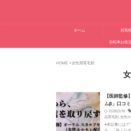
ホーム
群馬
自転車お役
HOME
>
女性用育毛剤
女
【医師監修
ムβ」口コ
2026/2/16
品育毛剤
,
女性ホ
※本記事にはア
る」「前よりボ