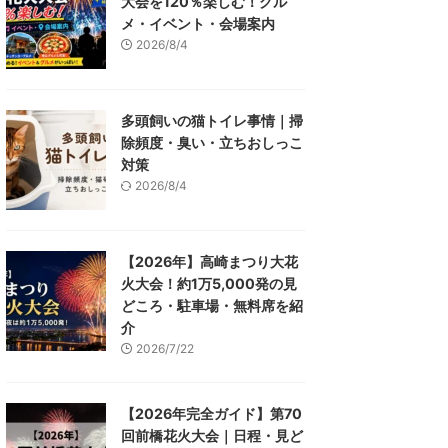
大会を120％楽しむ！グル
メ・イベント・会場案内
2026/8/4
多頭飼いの猫トイレ事情｜掃
除頻度・臭い・立ちおしっこ
対策
2026/8/4
【2026年】高崎まつり大花
火大会！約1万5,000発の見
どころ・駐車場・無料席を紹
介
2026/7/22
【2026年完全ガイド】第70
回前橋花火大会｜日程・見ど