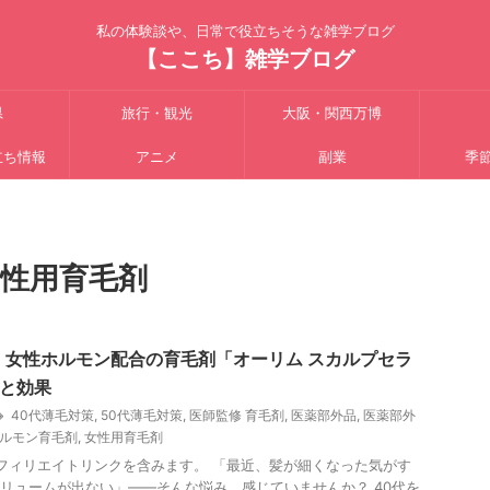
私の体験談や、日常で役立ちそうな雑学ブログ
【ここち】雑学ブログ
県
旅行・観光
大阪・関西万博
立ち情報
アニメ
副業
季
性用育毛剤
】女性ホルモン配合の育毛剤「オーリム スカルプセラ
ミと効果
40代薄毛対策
,
50代薄毛対策
,
医師監修 育毛剤
,
医薬部外品
,
医薬部外
ルモン育毛剤
,
女性用育毛剤
フィリエイトリンクを含みます。 「最近、髪が細くなった気がす
リュームが出ない」――そんな悩み、感じていませんか？ 40代を