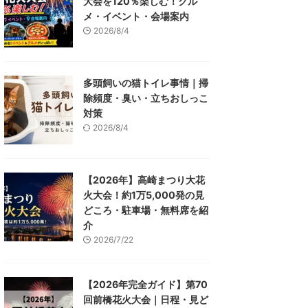
大会を120％楽しむ！グル
メ・イベント・会場案内
2026/8/4
多頭飼いの猫トイレ事情｜掃
除頻度・臭い・立ちおしっこ
対策
2026/8/4
【2026年】高崎まつり大花
火大会！約1万5,000発の見
どころ・駐車場・無料席を紹
介
2026/7/22
【2026年完全ガイド】第70
回前橋花火大会｜日程・見ど