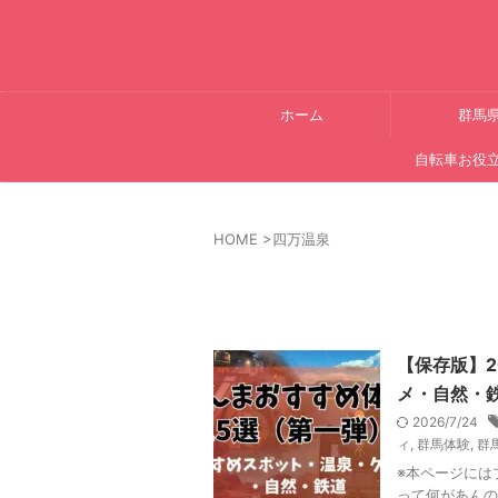
ホーム
群馬
自転車お役
HOME
>
四万温泉
【保存版】2
メ・自然・
2026/7/24
ィ
,
群馬体験
,
群
※本ページには
って何があんの