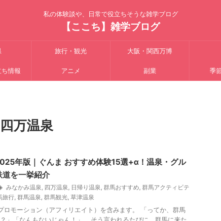
私の体験談や、日常で役立ちそうな雑学ブログ
【ここち】雑学ブログ
県
旅行・観光
大阪・関西万博
立ち情報
アニメ
副業
季
四万温泉
025年版｜ぐんま おすすめ体験15選+α！温泉・グル
鉄道を一挙紹介
みなかみ温泉
,
四万温泉
,
日帰り温泉
,
群馬おすすめ
,
群馬アクティビテ
馬旅行
,
群馬温泉
,
群馬観光
,
草津温泉
プロモーション（アフィリエイト）を含みます。 「ってか、群馬
？」「なんもないじゃん！」 …そう言われるたびに、群馬に来た