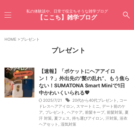
私の体験談や、日常で役立ちそうな雑学ブログ
【ここち】雑学ブログ
HOME
>
プレゼント
プレゼント
【速報】「ポケットにヘアアイロ
ン！？」外出先の“髪の乱れ”、もう焦ら
ない！SUMATONA Smart Miniで1日
中かわいくいられる💖
2025/7/21
20代から40代プレゼント
,
コー
ドレスヘアアイロン
,
スマートミニ
,
デート前のケ
ア
,
プレゼント
,
ヘアケア
,
前髪キープ
,
前髪対策
,
夏
汗 対策
,
夏フェス
,
持ち運びアイロン
,
汗対策
,
浴衣
ヘアセット
,
湿気対策