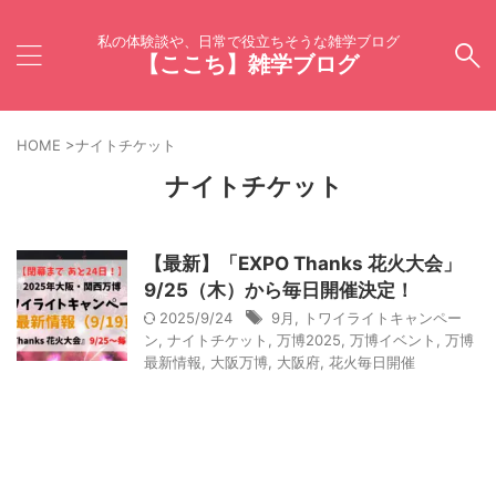
私の体験談や、日常で役立ちそうな雑学ブログ
【ここち】雑学ブログ
HOME
>
ナイトチケット
ナイトチケット
【最新】「EXPO Thanks 花火大会」
9/25（木）から毎日開催決定！
2025/9/24
9月
,
トワイライトキャンペー
ン
,
ナイトチケット
,
万博2025
,
万博イベント
,
万博
最新情報
,
大阪万博
,
大阪府
,
花火毎日開催