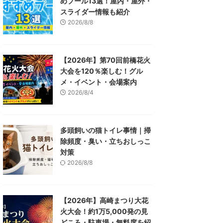
めプール13選！屋内・屋外・
スライダー情報も紹介
2026/8/8
【2026年】第70回前橋花火
大会を120％楽しむ！グル
メ・イベント・会場案内
2026/8/4
多頭飼いの猫トイレ事情｜掃
除頻度・臭い・立ちおしっこ
対策
2026/8/8
【2026年】高崎まつり大花
火大会！約1万5,000発の見
どころ・駐車場・無料席を紹