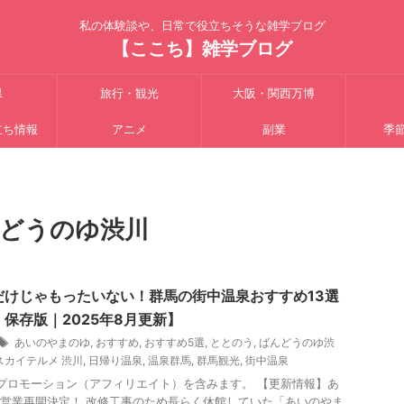
私の体験談や、日常で役立ちそうな雑学ブログ
【ここち】雑学ブログ
県
旅行・観光
大阪・関西万博
立ち情報
アニメ
副業
季
どうのゆ渋川
だけじゃもったいない！群馬の街中温泉おすすめ13選
保存版｜2025年8月更新】
あいのやまのゆ
,
おすすめ
,
おすすめ5選
,
ととのう
,
ばんどうのゆ渋
スカイテルメ 渋川
,
日帰り温泉
,
温泉群馬
,
群馬観光
,
街中温泉
プロモーション（アフィリエイト）を含みます。 【更新情報】あ
営業再開決定！ 改修工事のため長らく休館していた「あいのやま