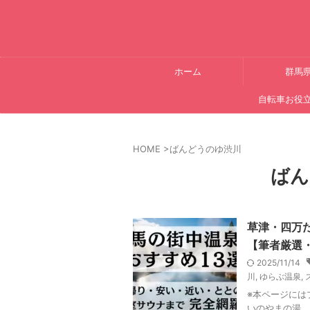
ホーム
群馬
自転車お役
HOME
>
ばんどうのゆ渋川
ばん
草津・四万
【筆者厳選・
2025/11/14
川
,
ゆらぶ温泉
,
※本ページには
いのやまの湯、