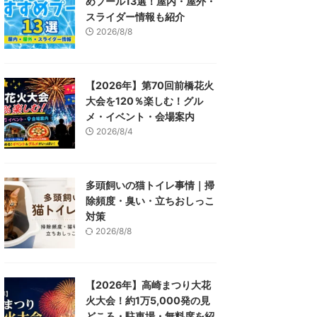
めプール13選！屋内・屋外・
スライダー情報も紹介
2026/8/8
【2026年】第70回前橋花火
大会を120％楽しむ！グル
メ・イベント・会場案内
2026/8/4
多頭飼いの猫トイレ事情｜掃
除頻度・臭い・立ちおしっこ
対策
2026/8/8
【2026年】高崎まつり大花
火大会！約1万5,000発の見
どころ・駐車場・無料席を紹