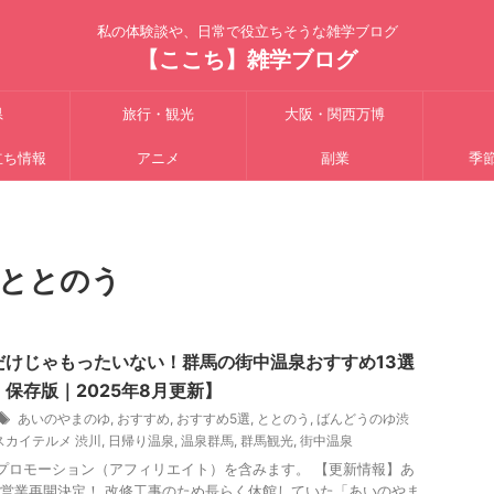
私の体験談や、日常で役立ちそうな雑学ブログ
【ここち】雑学ブログ
県
旅行・観光
大阪・関西万博
立ち情報
アニメ
副業
季
ととのう
だけじゃもったいない！群馬の街中温泉おすすめ13選
保存版｜2025年8月更新】
あいのやまのゆ
,
おすすめ
,
おすすめ5選
,
ととのう
,
ばんどうのゆ渋
スカイテルメ 渋川
,
日帰り温泉
,
温泉群馬
,
群馬観光
,
街中温泉
プロモーション（アフィリエイト）を含みます。 【更新情報】あ
営業再開決定！ 改修工事のため長らく休館していた「あいのやま