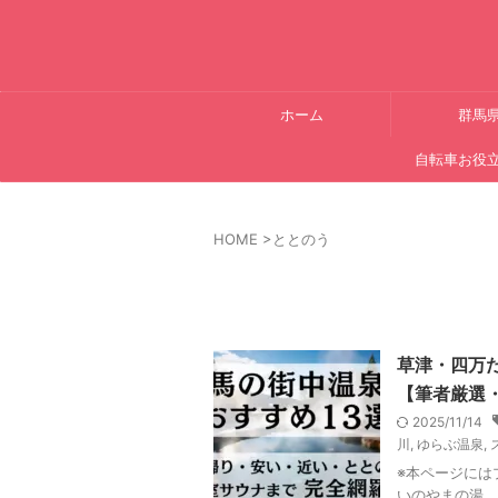
ホーム
群馬
自転車お役
HOME
>
ととのう
草津・四万
【筆者厳選・
2025/11/14
川
,
ゆらぶ温泉
,
※本ページには
いのやまの湯、