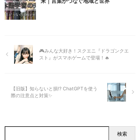
来｜言葉がつなぐ地域と世界
🎮みんな大好き！スクエニ『ドラゴンクエ
スト』がスマホゲームで登場！🔥
【旧版】知らないと損⁉ ChatGPTを使う
際の注意点と対策✨
検索