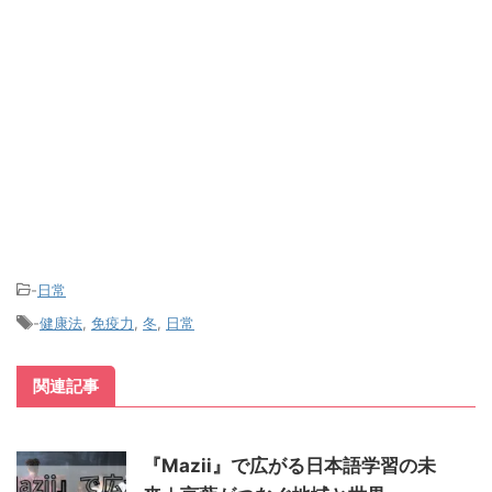
-
日常
-
健康法
,
免疫力
,
冬
,
日常
関連記事
『Mazii』で広がる日本語学習の未