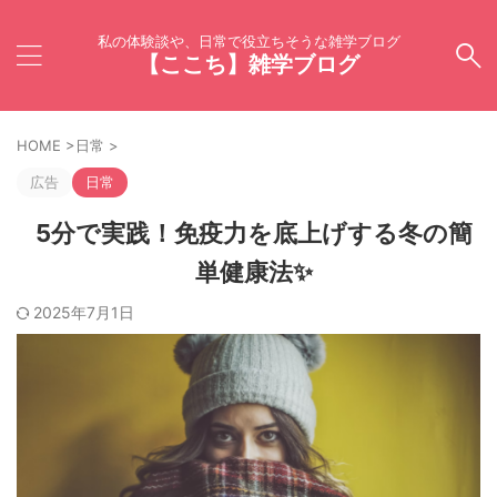
私の体験談や、日常で役立ちそうな雑学ブログ
【ここち】雑学ブログ
HOME
>
日常
>
広告
日常
5分で実践！免疫力を底上げする冬の簡
単健康法✨
2025年7月1日