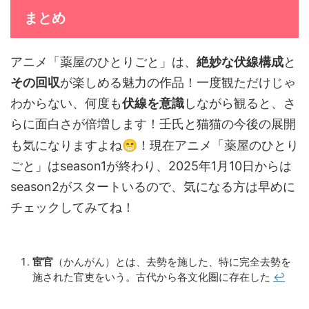
まとめ
アニメ「薬屋のひとりごと」は、
絶妙な伏線構成
と
その回収
が楽しめる魅力の作品！一度観ただけじゃ
わからない、何度も
伏線を意識
しながら観ると、さ
らに面白さが倍増します！壬氏と猫猫の今後の展開
😁
も気になりますよね
！現在アニメ「薬屋のひとり
ごと」はseason1が終わり、2025年1月10日からは
season2がスタートいるので、気になる方は早めに
チェックしてみてね！
宦官
（かんがん）とは、去勢を施した、特に完全去勢を
施された官吏をいう。古代から各文化圏に存在した
↩︎