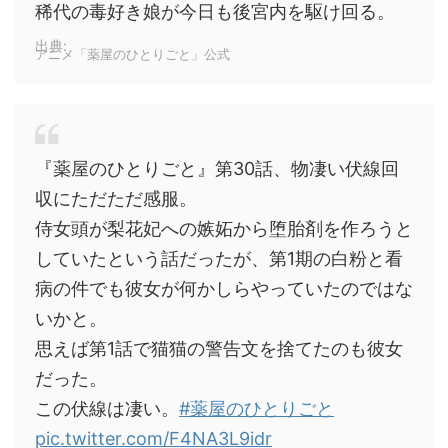
稀代の毒好き娘が今日も後宮内を駆け回る。
出典:
アニメ「薬屋のひとりごと」公式
『薬屋のひとりごと』第30話、物凄い伏線回
収にただただ感服。
侍女頭が梨花妃への嫉妬から堕胎剤を作ろうと
していたという話だったが、第1期の白粉と看
病の件でも彼女が何かしらやっていたのではな
いかと。
思えば第1話で猫猫の警告文を捨てたのも彼女
だった。
この伏線は凄い。
#薬屋のひとりごと
pic.twitter.com/F4NA3L9idr